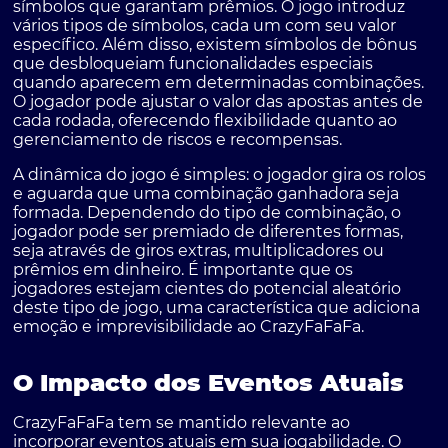
símbolos que garantam prêmios. O jogo introduz
vários tipos de símbolos, cada um com seu valor
específico. Além disso, existem símbolos de bônus
que desbloqueiam funcionalidades especiais
quando aparecem em determinadas combinações.
O jogador pode ajustar o valor das apostas antes de
cada rodada, oferecendo flexibilidade quanto ao
gerenciamento de riscos e recompensas.
A dinâmica do jogo é simples: o jogador gira os rolos
e aguarda que uma combinação ganhadora seja
formada. Dependendo do tipo de combinação, o
jogador pode ser premiado de diferentes formas,
seja através de giros extras, multiplicadores ou
prêmios em dinheiro. É importante que os
jogadores estejam cientes do potencial aleatório
deste tipo de jogo, uma característica que adiciona
emoção e imprevisibilidade ao CrazyFaFaFa.
O Impacto dos Eventos Atuais
CrazyFaFaFa tem se mantido relevante ao
incorporar eventos atuais em sua jogabilidade. O