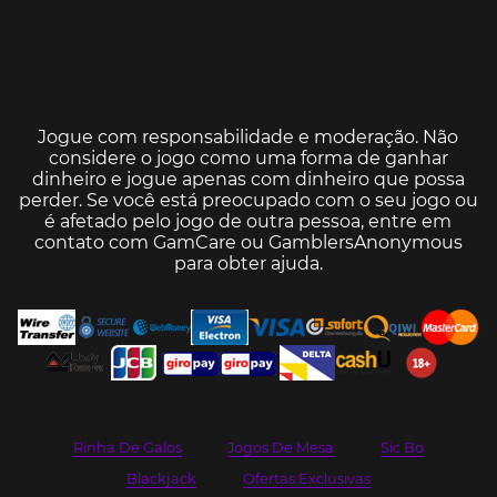
Jogue com responsabilidade e moderação. Não
considere o jogo como uma forma de ganhar
dinheiro e jogue apenas com dinheiro que possa
perder. Se você está preocupado com o seu jogo ou
é afetado pelo jogo de outra pessoa, entre em
contato com
GamCare
ou
GamblersAnonymous
para obter ajuda.
Rinha De Galos
Jogos De Mesa
Sic Bo
Blackjack
Ofertas Exclusivas