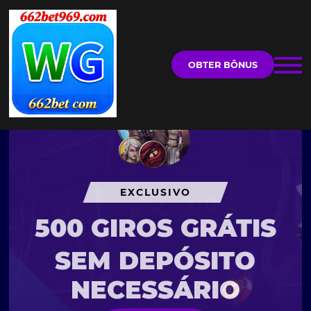
OBTER BÔNUS
EXCLUSIVO
500 GIROS GRÁTIS
SEM DEPÓSITO
NECESSÁRIO