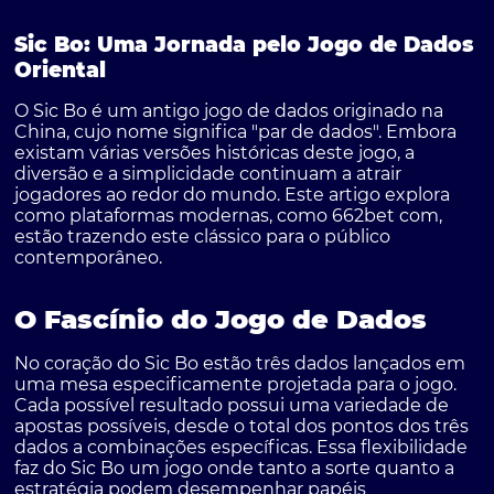
Sic Bo: Uma Jornada pelo Jogo de Dados
Oriental
O Sic Bo é um antigo jogo de dados originado na
China, cujo nome significa "par de dados". Embora
existam várias versões históricas deste jogo, a
diversão e a simplicidade continuam a atrair
jogadores ao redor do mundo. Este artigo explora
como plataformas modernas, como 662bet com,
estão trazendo este clássico para o público
contemporâneo.
O Fascínio do Jogo de Dados
No coração do Sic Bo estão três dados lançados em
uma mesa especificamente projetada para o jogo.
Cada possível resultado possui uma variedade de
apostas possíveis, desde o total dos pontos dos três
dados a combinações específicas. Essa flexibilidade
faz do Sic Bo um jogo onde tanto a sorte quanto a
estratégia podem desempenhar papéis