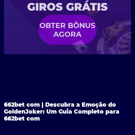
GIROS GRÁTIS
OBTER BÔNUS
AGORA
662bet com | Descubra a Emoção do
GoldenJoker: Um Guia Completo para
662bet com