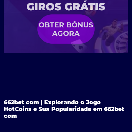
GIROS GRÁTIS
OBTER BÔNUS
AGORA
662bet com | Explorando o Jogo
HotCoins e Sua Popularidade em 662bet
com