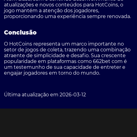
atualizações e novos conteúdos para HotCoins, o
jogo mantém a atenção dos jogadores,
proporcionando uma experiência sempre renovada.
Conclusão
O HotCoins representa um marco importante no
setor de jogos de coleta, trazendo uma combinação
atraente de simplicidade e desafio. Sua crescente
popularidade em plataformas como 662bet com é
um testemunho de sua capacidade de entreter e
engajar jogadores em torno do mundo.
Última atualização em 2026-03-12