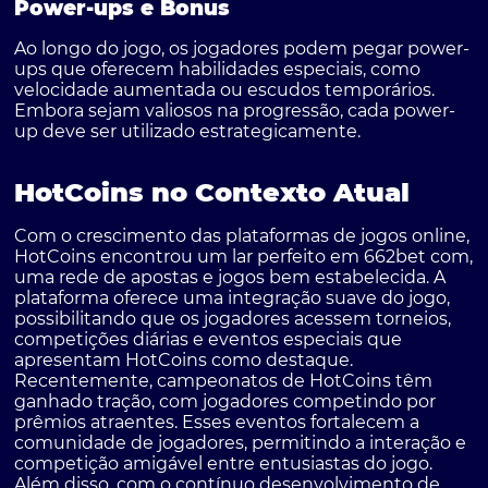
Power-ups e Bonus
Ao longo do jogo, os jogadores podem pegar power-
ups que oferecem habilidades especiais, como
velocidade aumentada ou escudos temporários.
Embora sejam valiosos na progressão, cada power-
up deve ser utilizado estrategicamente.
HotCoins no Contexto Atual
Com o crescimento das plataformas de jogos online,
HotCoins encontrou um lar perfeito em
662bet com
,
uma rede de apostas e jogos bem estabelecida. A
plataforma oferece uma integração suave do jogo,
possibilitando que os jogadores acessem torneios,
competições diárias e eventos especiais que
apresentam HotCoins como destaque.
Recentemente, campeonatos de HotCoins têm
ganhado tração, com jogadores competindo por
prêmios atraentes. Esses eventos fortalecem a
comunidade de jogadores, permitindo a interação e
competição amigável entre entusiastas do jogo.
Além disso, com o contínuo desenvolvimento de