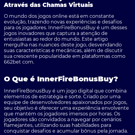
Através das Chamas Virtuais
O mundo dos jogos online está em constante
evolução, trazendo novas experiências e desafios
para os jogadores. InnerFireBonusBuy é um desses
jogos inovadores que captura a atenção de
entusiastas ao redor do mundo. Este artigo
mergulha nas nuances deste jogo, desvendando
suas características e mecânicas, além de discutir
sua crescente popularidade em plataformas como
662bet com.
O Que é InnerFireBonusBuy?
InnerFireBonusBuy é um jogo digital que combina
elementos de estratégia e sorte. Criado por uma
equipe de desenvolvedores apaixonados por jogos,
seu objetivo é oferecer uma experiência envolvente
que mantém os jogadores imersos por horas. Os
jogadores são convidados a navegar por cenários
flamejantes, utilizando suas habilidades para
conquistar desafios e acumular bônus pela jornada.