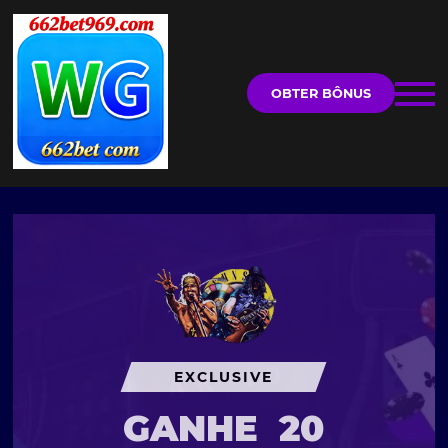
OBTER BÔNUS
EXCLUSIVE
GANHE
20