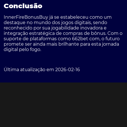
Conclusão
InnerFireBonusBuy já se estabeleceu como um
destaque no mundo dos jogos digitais, sendo
reconhecido por sua jogabilidade inovadora e
integração estratégica de compras de bônus. Com o
suporte de plataformas como 662bet com, o futuro
promete ser ainda mais brilhante para esta jornada
digital pelo fogo.
Última atualização em 2026-02-16