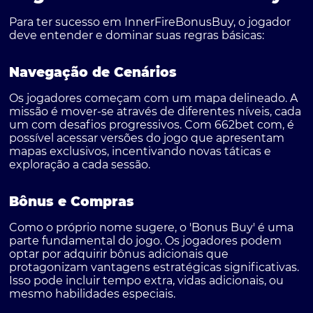
Para ter sucesso em InnerFireBonusBuy, o jogador
deve entender e dominar suas regras básicas:
Navegação de Cenários
Os jogadores começam com um mapa delineado. A
missão é mover-se através de diferentes níveis, cada
um com desafios progressivos. Com 662bet com, é
possível acessar versões do jogo que apresentam
mapas exclusivos, incentivando novas táticas e
exploração a cada sessão.
Bônus e Compras
Como o próprio nome sugere, o 'Bonus Buy' é uma
parte fundamental do jogo. Os jogadores podem
optar por adquirir bônus adicionais que
protagonizam vantagens estratégicas significativas.
Isso pode incluir tempo extra, vidas adicionais, ou
mesmo habilidades especiais.