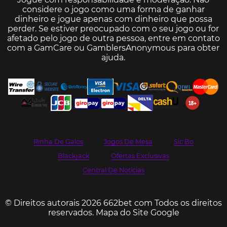
considere o jogo como uma forma de ganhar
dinheiro e jogue apenas com dinheiro que possa
perder. Se estiver preocupado com o seu jogo ou for
afetado pelo jogo de outra pessoa, entre em contato
com a
GamCare
ou
GamblersAnonymous
para obter
ajuda.
Rinha De Galos
Jogos De Mesa
Sic Bo
Blackjack
Ofertas Exclusivas
Central De Notícias
© Direitos autorais 2026 662bet com Todos os direitos
reservados.
Mapa do Site Google