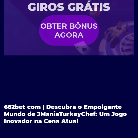
GIROS GRÁTIS
OBTER BÔNUS
AGORA
662bet com | Descubra o Empolgante
Mundo de JManiaTurkeyChef: Um Jogo
Inovador na Cena Atual