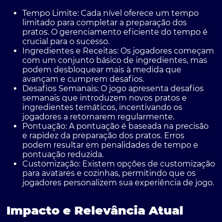
Tempo Limite
: Cada nível oferece um tempo
limitado para completar a preparação dos
pratos. O gerenciamento eficiente do tempo é
crucial para o sucesso.
Ingredientes e Receitas
: Os jogadores começam
com um conjunto básico de ingredientes, mas
podem desbloquear mais à medida que
avançam e cumprem desafios.
Desafios Semanais
: O jogo apresenta desafios
semanais que introduzem novos pratos e
ingredientes temáticos, incentivando os
jogadores a retornarem regularmente.
Pontuação
: A pontuação é baseada na precisão
e rapidez da preparação dos pratos. Erros
podem resultar em penalidades de tempo e
pontuação reduzida.
Customização
: Existem opções de customização
para avatares e cozinhas, permitindo que os
jogadores personalizem sua experiência de jogo.
Impacto e Relevância Atual