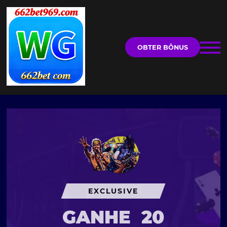
OBTER BÔNUS
EXCLUSIVE
GANHE
20