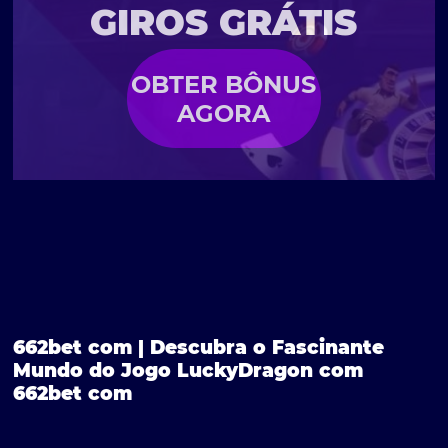
GIROS GRÁTIS
OBTER BÔNUS
AGORA
662bet com | Descubra o Fascinante
Mundo do Jogo LuckyDragon com
662bet com