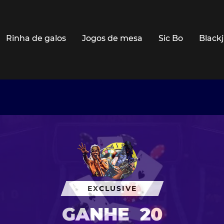
Rinha de galos
Jogos de mesa
Sic Bo
Black
EXCLUSIVE
GANHE
20