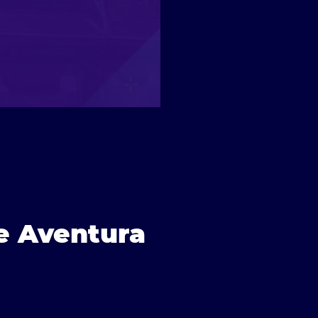
e Aventura