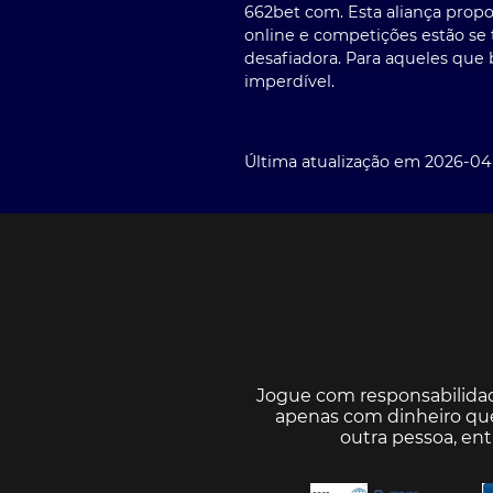
662bet com. Esta aliança propo
online e competições estão se
desafiadora. Para aqueles que
imperdível.
Última atualização em 2026-04
Jogue com responsabilida
apenas com dinheiro que
outra pessoa, en