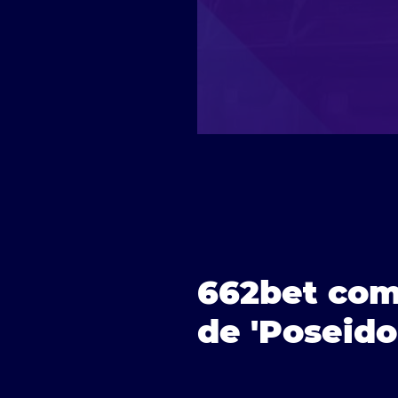
662bet com
de 'Poseido