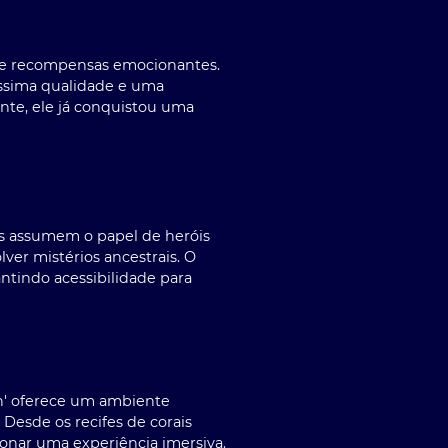
s e recompensas emocionantes.
tíssima qualidade e uma
te, ele já conquistou uma
es assumem o papel de heróis
ver mistérios ancestrais. O
antindo acessibilidade para
on' oferece um ambiente
Desde os recifes de corais
ionar uma experiência imersiva.