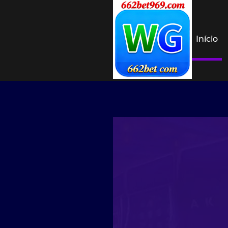
Início