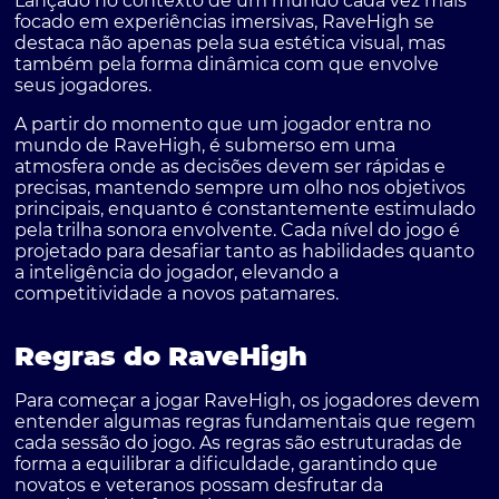
Lançado no contexto de um mundo cada vez mais
focado em experiências imersivas, RaveHigh se
destaca não apenas pela sua estética visual, mas
também pela forma dinâmica com que envolve
seus jogadores.
A partir do momento que um jogador entra no
mundo de RaveHigh, é submerso em uma
atmosfera onde as decisões devem ser rápidas e
precisas, mantendo sempre um olho nos objetivos
principais, enquanto é constantemente estimulado
pela trilha sonora envolvente. Cada nível do jogo é
projetado para desafiar tanto as habilidades quanto
a inteligência do jogador, elevando a
competitividade a novos patamares.
Regras do RaveHigh
Para começar a jogar RaveHigh, os jogadores devem
entender algumas regras fundamentais que regem
cada sessão do jogo. As regras são estruturadas de
forma a equilibrar a dificuldade, garantindo que
novatos e veteranos possam desfrutar da