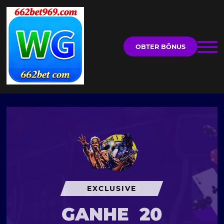
OBTER BÔNUS
EXCLUSIVE
GANHE
20