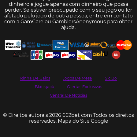
dinheiro e jogue apenas com dinheiro que possa
perder. Se estiver preocupado com o seu jogo ou for
afetado pelo jogo de outra pessoa, entre em contato
com a
GamCare
ou
GamblersAnonymous
para obter
ajuda.
Rinha De Galos
Jogos De Mesa
Sic Bo
Blackjack
Ofertas Exclusivas
Central De Notícias
© Direitos autorais 2026 662bet com Todos os direitos
reservados.
Mapa do Site Google