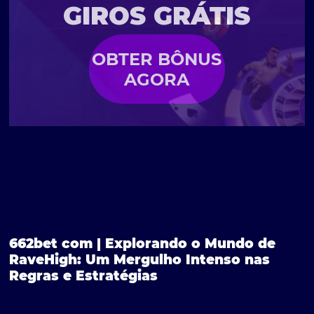
GIROS GRÁTIS
OBTER BÔNUS
AGORA
662bet com | Explorando o Mundo de
RaveHigh: Um Mergulho Intenso nas
Regras e Estratégias