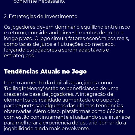
conforme necessário.
2. Estratégias de Investimento
Os jogadores devem dominar o equilíbrio entre risco
e retorno, considerando investimentos de curto e
longo prazo. O jogo simula fatores econômicos reais,
como taxas de juros e flutuações do mercado,
forçando os jogadores a serem adaptáveis e
estratégicos.
Tendências Atuais no Jogo
Com o aumento da digitalização, jogos como
'RollingInMoney' estão se beneficiando de uma
crescente base de jogadores. A integração de
elementos de realidade aumentada e o suporte
para eSports são algumas das últimas tendências
observadas. Além disso, plataformas como 662bet
com estão continuamente atualizando sua interface
para melhorar a experiência do usuário, tornando a
jogabilidade ainda mais envolvente.