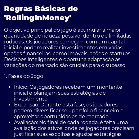
Regras Básicas de
'RollingInMoney'
O objetivo principal do jogo é acumular a maior
quantidade de riqueza possível dentro de limitadas
rodadas. Os jogadores começam com um capital
inicial e podem realizar investimentos em várias
opções financeiras, como imóveis, ações e startups.
Decisões inteligentes e oportuna adaptação às
variações do mercado são cruciais para o sucesso.
1. Fases do Jogo
Início
: Os jogadores recebem um montante
inicial e planejam suas estratégias de
investimento.
Expansão
: Durante esta fase, os jogadores
podem diversificar seu portfólio financeiro e
aproveitar oportunidades de mercado.
Avaliação
: No final de cada rodada, é feita uma
avaliação dos ativos, onde os jogadores precisam
justificar suas escolhas e ajustar estratégias