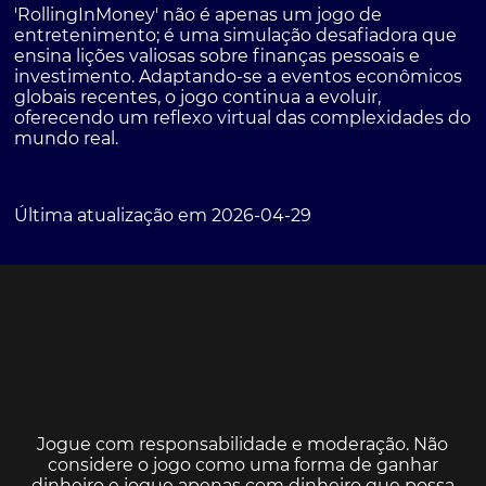
'RollingInMoney' não é apenas um jogo de
entretenimento; é uma simulação desafiadora que
ensina lições valiosas sobre finanças pessoais e
investimento. Adaptando-se a eventos econômicos
globais recentes, o jogo continua a evoluir,
oferecendo um reflexo virtual das complexidades do
mundo real.
Última atualização em 2026-04-29
Jogue com responsabilidade e moderação. Não
considere o jogo como uma forma de ganhar
dinheiro e jogue apenas com dinheiro que possa