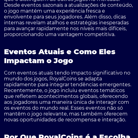
Desde eventos sazonais a atualizações de conteúdo,
o jogo mantém uma experiência fresca e
envolvente para seus jogadores. Além disso, dicas
internas revelam atalhos e estratégias inesperadas
para avançar rapidamente nos níveis mais difíceis,
proporcionando uma vantagem competitiva.
Eventos Atuais e Como Eles
Impactam o Jogo
Com eventos atuais tendo impacto significativo no
mundo dos jogos, RoyalCoins se adapta
rapidamente para integrar tendências emergentes.
Recentemente, o jogo incluiu eventos temáticos
que refletem acontecimentos globais, oferecendo
aos jogadores uma maneira única de interagir com
os eventos do mundo real. Esses eventos não só
mantêm o jogo relevante, mas também oferecem
novas oportunidades de recompensa e interação.
Por Que RoyalCoins é a Escolha