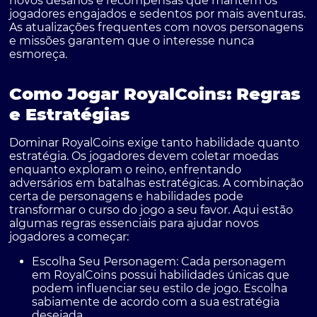
novos desafios e recompensas que mantêm os
jogadores engajados e sedentos por mais aventuras.
As atualizações frequentes com novos personagens
e missões garantem que o interesse nunca
esmoreça.
Como Jogar RoyalCoins: Regras
e Estratégias
Dominar
RoyalCoins
exige tanto habilidade quanto
estratégia. Os jogadores devem coletar moedas
enquanto exploram o reino, enfrentando
adversários em batalhas estratégicas. A combinação
certa de personagens e habilidades pode
transformar o curso do jogo a seu favor. Aqui estão
algumas regras essenciais para ajudar novos
jogadores a começar:
Escolha Seu Personagem:
Cada personagem
em RoyalCoins possui habilidades únicas que
podem influenciar seu estilo de jogo. Escolha
sabiamente de acordo com a sua estratégia
desejada.