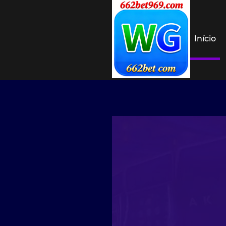
Início