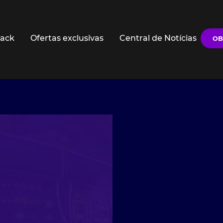
jack
Ofertas exclusivas
Central de Notícias
OB