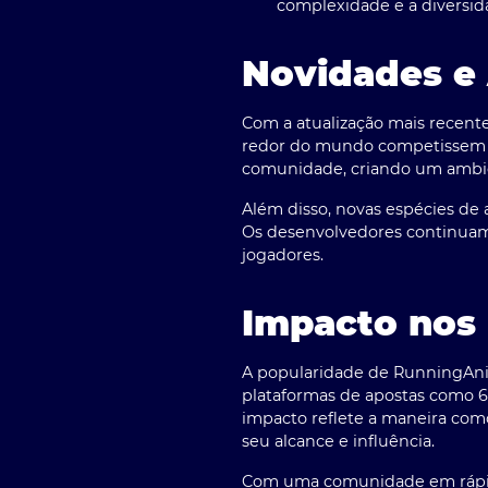
complexidade e a diversid
Novidades e 
Com a atualização mais recent
redor do mundo competissem e
comunidade, criando um ambie
Além disso, novas espécies de 
Os desenvolvedores continuam 
jogadores.
Impacto nos 
A popularidade de RunningAnim
plataformas de apostas como 6
impacto reflete a maneira como
seu alcance e influência.
Com uma comunidade em rápida