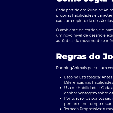
Cada partida em RunningAnima
próprias habilidades e caracter
cada um repleto de obstáculos
O ambiente de corrida é dinâ
um novo nível de desafio e exi
autêntica de movimento e inérc
Regras do J
RunningAnimals possui um conj
Escolha Estratégica:
Antes 
Diferenças nas habilidades
Uso de Habilidades:
Cada a
ganhar vantagem sobre os
Pontuação:
Os pontos são 
percurso em tempo record
Jornada Progressiva:
À med