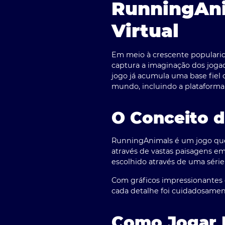
RunningAni
Virtual
Em meio à crescente popularid
captura a imaginação dos joga
jogo já acumula uma base fiel
mundo, incluindo a plataforma
O Conceito 
RunningAnimals é um jogo que 
através de vastas paisagens em
escolhido através de uma série
Com gráficos impressionantes 
cada detalhe foi cuidadosamen
Como Jogar 