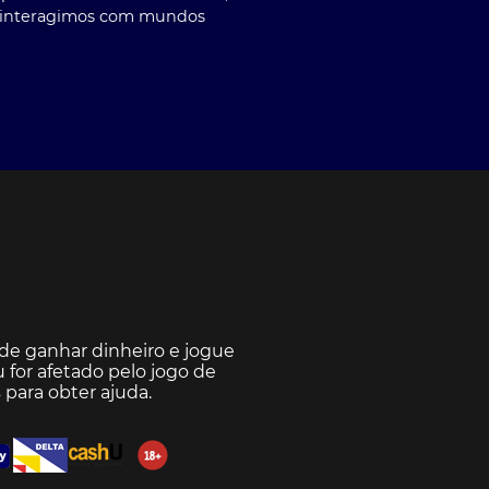
o interagimos com mundos
e ganhar dinheiro e jogue
for afetado pelo jogo de
s
para obter ajuda.