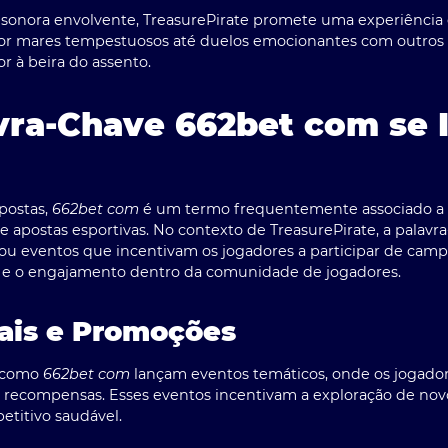
a sonora envolvente,
TreasurePirate
promete uma experiência 
por mares tempestuosos até duelos emocionantes com outros 
r à beira do assento.
ra-Chave 662bet com se 
postas,
662bet com
é um termo frequentemente associado a 
 e apostas esportivas. No contexto de
TreasurePirate
, a palav
 ou eventos que incentivam os jogadores a participar de camp
 e o engajamento dentro da comunidade de jogadores.
ais e Promoções
s como
662bet com
lançam eventos temáticos, onde os jogado
 recompensas. Esses eventos incentivam a exploração de novo
itivo saudável.