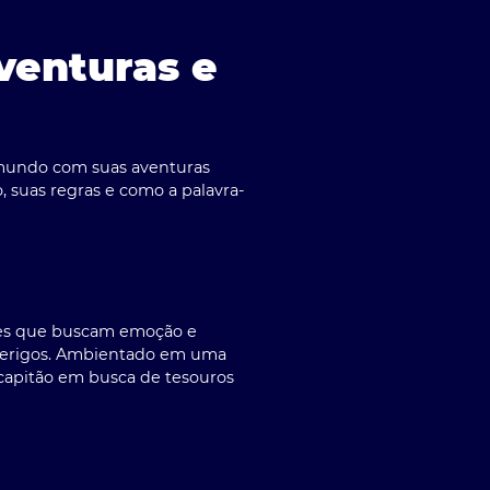
venturas e
 mundo com suas aventuras
, suas regras e como a palavra-
eles que buscam emoção e
e perigos. Ambientado em uma
capitão em busca de tesouros