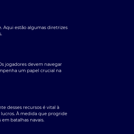
e
. Aqui estão algumas diretrizes
.
 Os jogadores devem navegar
sempenha um papel crucial na
e desses recursos é vital à
 lucros. À medida que progride
s em batalhas navais.