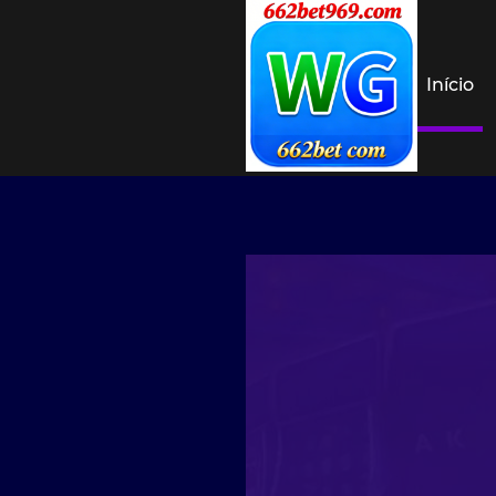
Início