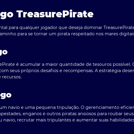
go TreasurePirate
ntal para qualquer jogador que deseja dominar
TreasurePirat
caminho para se tornar um pirata respeitado nos mares digitais
go
ePirate
é acumular a maior quantidade de tesouros possível.
a com seus próprios desafios e recompensas. A estratégia de
 recursos.
ogo
 um navio e uma pequena tripulação. O gerenciamento eficient
estades, enganos e outros piratas ansiosos para roubar seus
u navio, recrutar mais tripulantes e aumentar suas habilidade