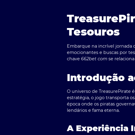
TreasurePi
Tesouros
Embarque na incrível jornada
emocionantes e buscas por teso
chave
662bet com
se relaciona
Introdução a
O universo de
TreasurePirate
é
estratégia, o jogo transporta 
época onde os piratas governa
lendários e fama eterna.
A Experiência 