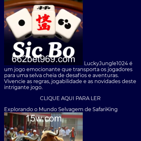
LuckyJungle1024 é
um jogo emocionante que transporta os jogadores
para uma selva cheia de desafios e aventuras.
Vivencie as regras, jogabilidade e as novidades deste
intrigante jogo.
CLIQUE AQUI PARA LER
Explorando o Mundo Selvagem de SafariKing