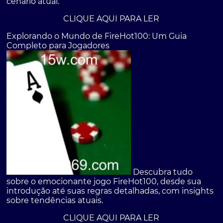
cenário atual.
CLIQUE AQUI PARA LER
Explorando o Mundo de FireHot100: Um Guia
Completo para Jogadores
Descubra tudo
sobre o emocionante jogo FireHot100, desde sua
introdução até suas regras detalhadas, com insights
sobre tendências atuais.
CLIQUE AQUI PARA LER