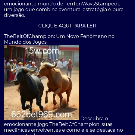
emocionante mundo de TenTonWaysStampede,
um jogo que combina aventura, estratégia e pura
diversão.
CLIQUE AQUI PARA LER
TheBeltOfChampion: Um Novo Fenômeno no
Mundo dos Jogos
Descubra o
emocionante jogo TheBeltOfChampion, suas
mecânicas envolventes e como ele se destaca no