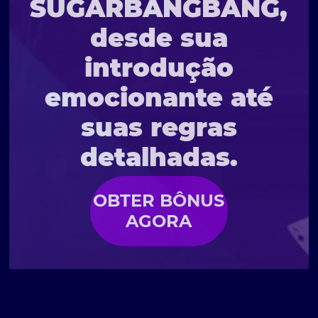
SUGARBANGBANG,
desde sua
introdução
emocionante até
suas regras
detalhadas.
OBTER BÔNUS
AGORA