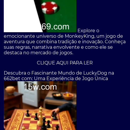
Explore o
emocionante universo de MonkeyKing, um jogo de
aventura que combina tradição e inovação. Conheça
suas regras, narrativa envolvente e como ele se
destaca no mercado de jogos.
CLIQUE AQUI PARA LER
Descubra o Fascinante Mundo de LuckyDog na
662bet com: Uma Experiência de Jogo Única